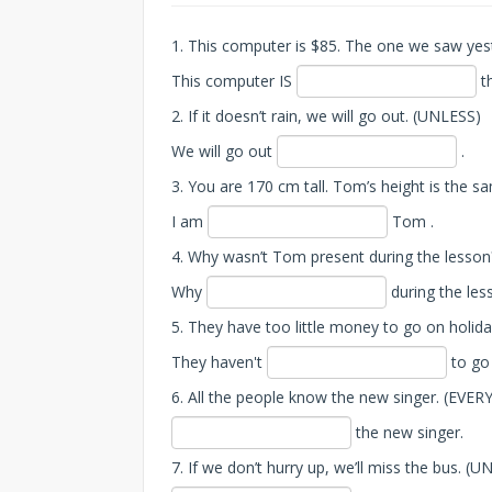
1. This computer is $85. The one we saw ye
This computer IS
t
2. If it doesn’t rain, we will go out. (UNLESS)
We will go out
.
3. You are 170 cm tall. Tom’s height is the s
I am
Tom .
4. Why wasn’t Tom present during the lesso
Why
during the les
5. They have too little money to go on holi
They haven't
to go 
6. All the people know the new singer. (EVE
the new singer.
7. If we don’t hurry up, we’ll miss the bus. (